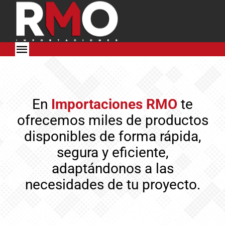
Skip
to
content
Toggle
Navigation
HOME
En
Importaciones RMO
te
TIENDA
ofrecemos miles de productos
disponibles de forma rápida,
SERVICIOS
segura y eficiente,
SOLUCIONES
adaptándonos a las
necesidades de tu proyecto.
ING. OBRA CIVIL
ING. RF